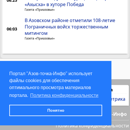
06:25
«Ахысха» в хуторе Победа
Газета «Приазовье»
В Азовском районе отметили 108-летие
Пограничных войск торжественным
06:03
митингом
Газета «Приазовье»
1
2
...
Портал "Азов-точка-Инфо" использует
файлы cookies для обеспечения
оптимального просмотра материалов
Статистика
портала.
Политика конфиденциальности
Понятно
© 2000-2026 Азов-точка-Инфо
Политика конфиденциальности