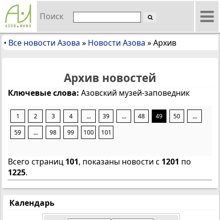
Поиск
Все новости Азова
»
Новости Азова
»
Архив
•
Архив новостей
Ключевые слова:
Азовский музей-заповедник
1
2
3
4
...
39
...
48
49
50
...
59
...
98
99
100
101
Всего страниц
101
, показаны новости с
1201
по
1225
.
Календарь