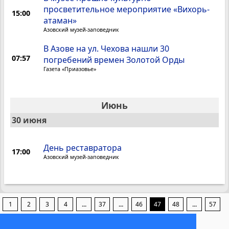
просветительное мероприятие «Вихорь-
15:00
атаман»
Азовский музей-заповедник
В Азове на ул. Чехова нашли 30
07:57
погребений времен Золотой Орды
Газета «Приазовье»
Июнь
30 июня
День реставратора
17:00
Азовский музей-заповедник
1
2
3
4
...
37
...
46
47
48
...
57
...
98
99
100
101