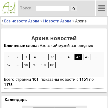
Поиск
Все новости Азова
»
Новости Азова
»
Архив
•
Архив новостей
Ключевые слова:
Азовский музей-заповедник
1
2
3
4
...
37
...
46
47
48
...
57
...
98
99
100
101
Всего страниц
101
, показаны новости с
1151
по
1175
.
Календарь